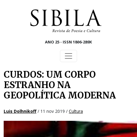
Skip to main content
ANO 25 - ISSN 1806-289X
CURDOS: UM CORPO
ESTRANHO NA
GEOPOLÍTICA MODERNA
Luis Dolhnikoff
/ 11 nov 2019 /
Cultura