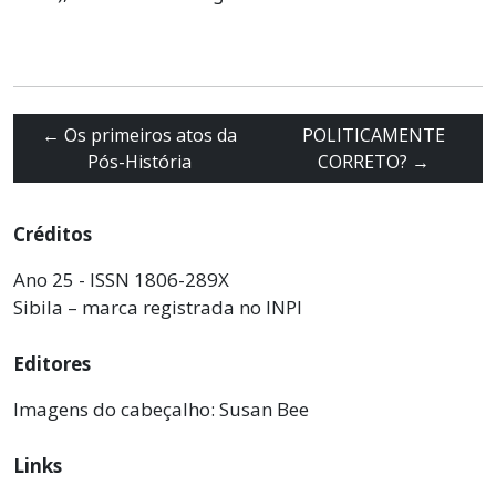
←
Os primeiros atos da
POLITICAMENTE
Pós-História
CORRETO?
→
Créditos
Ano 25 - ISSN 1806-289X
Sibila – marca registrada no INPI
Editores
Imagens do cabeçalho: Susan Bee
Links