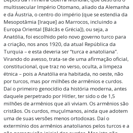
multissecular Império Otomano, aliado da Alemanha
e da Áustria, o centro do império (que se estendia da
Mesopotâmia [Iraque] ao Marrocos, incluindo a
Europa Oriental [Bálcãs e Grécia]), ou seja, a
Anatólia, foi escolhido pelo novo governo turco para
a criação, nos anos 1920, da atual República da
Turquia – e esta deveria ser “turca e anatoliana”.
Virando do avesso, trata-se de uma afirmação oficial,
constitucional, que traz no verso, oculta, a limpeza
étnica – pois a Anatólia era habitada, no oeste, não
por turcos, mas por milhões de armênios e curdos.
Daí o primeiro genocídio da história moderna, antes
daquele perpetrado por Hitler, ter sido o de 1,5
milhões de armênios que ali viviam. Os armênios são
cristãos. Os curdos, muçulmanos, ainda que adotem
uma de suas versões menos ortodoxas. Daí o
extermínio dos armênios anatolianos pelos turcos e a