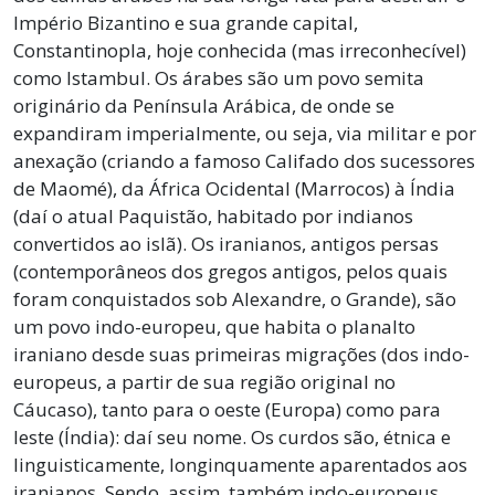
Império Bizantino e sua grande capital,
Constantinopla, hoje conhecida (mas irreconhecível)
como Istambul. Os árabes são um povo semita
originário da Península Arábica, de onde se
expandiram imperialmente, ou seja, via militar e por
anexação (criando a famoso Califado dos sucessores
de Maomé), da África Ocidental (Marrocos) à Índia
(daí o atual Paquistão, habitado por indianos
convertidos ao islã). Os iranianos, antigos persas
(contemporâneos dos gregos antigos, pelos quais
foram conquistados sob Alexandre, o Grande), são
um povo indo-europeu, que habita o planalto
iraniano desde suas primeiras migrações (dos indo-
europeus, a partir de sua região original no
Cáucaso), tanto para o oeste (Europa) como para
leste (Índia): daí seu nome. Os curdos são, étnica e
linguisticamente, longinquamente aparentados aos
iranianos. Sendo, assim, também indo-europeus,