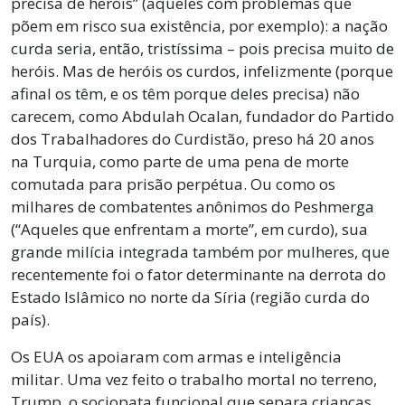
precisa de heróis” (aqueles com problemas que
põem em risco sua existência, por exemplo): a nação
curda seria, então, tristíssima – pois precisa muito de
heróis. Mas de heróis os curdos, infelizmente (porque
afinal os têm, e os têm porque deles precisa) não
carecem, como Abdulah Ocalan, fundador do Partido
dos Trabalhadores do Curdistão, preso há 20 anos
na Turquia, como parte de uma pena de morte
comutada para prisão perpétua. Ou como os
milhares de combatentes anônimos do Peshmerga
(“Aqueles que enfrentam a morte”, em curdo), sua
grande milícia integrada também por mulheres, que
recentemente foi o fator determinante na derrota do
Estado Islâmico no norte da Síria (região curda do
país).
Os EUA os apoiaram com armas e inteligência
militar. Uma vez feito o trabalho mortal no terreno,
Trump, o sociopata funcional que separa crianças