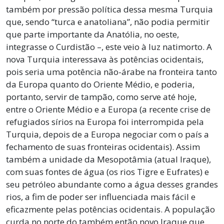
também por pressão política dessa mesma Turquia
que, sendo “turca e anatoliana”, não podia permitir
que parte importante da Anatólia, no oeste,
integrasse o Curdistão –, este veio à luz natimorto. A
nova Turquia interessava às potências ocidentais,
pois seria uma potência não-árabe na fronteira tanto
da Europa quanto do Oriente Médio, e poderia,
portanto, servir de tampão, como serve até hoje,
entre o Oriente Médio e a Europa (a recente crise de
refugiados sírios na Europa foi interrompida pela
Turquia, depois de a Europa negociar com o país a
fechamento de suas fronteiras ocidentais). Assim
também a unidade da Mesopotâmia (atual Iraque),
com suas fontes de água (os rios Tigre e Eufrates) e
seu petróleo abundante como a água desses grandes
rios, a fim de poder ser influenciada mais fácil e
eficazmente pelas potências ocidentais. A população
curda no norte do também então novo Iraque que