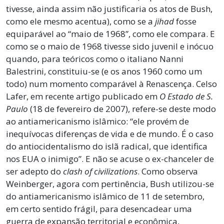
tivesse, ainda assim não justificaria os atos de Bush,
como ele mesmo acentua), como se a
jihad
fosse
equiparável ao “maio de 1968”, como ele compara. E
como se o maio de 1968 tivesse sido juvenil e inócuo
quando, para teóricos como o italiano Nanni
Balestrini, constituiu-se (e os anos 1960 como um
todo) num momento comparável à Renascença. Celso
Lafer, em recente artigo publicado em
O Estado de S.
Paulo
(18 de fevereiro de 2007), refere-se deste modo
ao antiamericanismo islâmico: “ele provém de
inequívocas diferenças de vida e de mundo. É o caso
do antiocidentalismo do islã radical, que identifica
nos EUA o inimigo”. E não se acuse o ex-chanceler de
ser adepto do
clash of civilizations
. Como observa
Weinberger, agora com pertinência, Bush utilizou-se
do antiamericanismo islâmico de 11 de setembro,
em certo sentido frágil, para desencadear uma
guerra de expansão territorial e econômica,