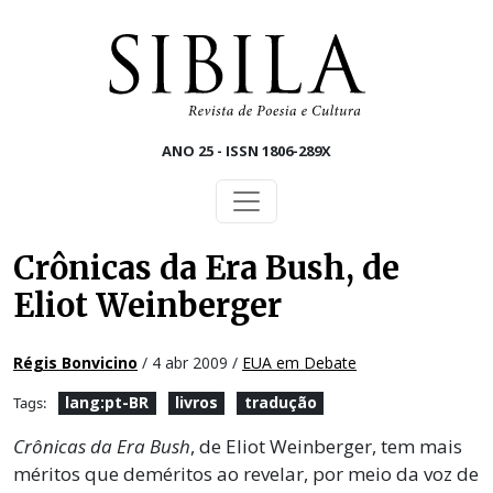
Skip to main content
ANO 25 - ISSN 1806-289X
Crônicas da Era Bush, de
Eliot Weinberger
Régis Bonvicino
/ 4 abr 2009 /
EUA em Debate
lang:pt-BR
livros
tradução
Tags:
Crônicas da Era Bush
, de Eliot Weinberger, tem mais
méritos que deméritos ao revelar, por meio da voz de