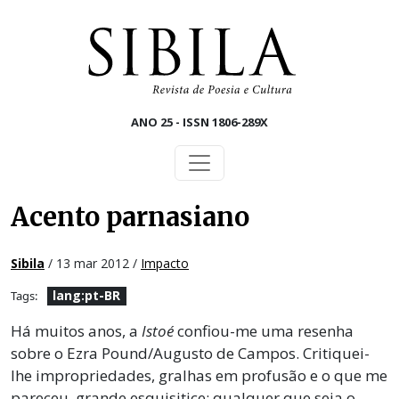
Skip to main content
ANO 25 - ISSN 1806-289X
Acento parnasiano
Sibila
/ 13 mar 2012 /
Impacto
lang:pt-BR
Tags:
Há muitos anos, a
Istoé
confiou-me uma resenha
sobre o Ezra Pound/Augusto de Campos. Critiquei-
lhe impropriedades, gralhas em profusão e o que me
pareceu grande esquisitice: qualquer que seja o