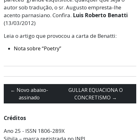
autor sob tradução, o sr. Augusto empresta-lhe
acento parnasiano. Confira.
Luis Roberto Benatti
(13/03/2012)
Leia o artigo que provocou a carta de Benatti:
Nota sobre “Poetry”
←
Novo abaixo-
GULLAR EQUACIONA O
assinado
CONCRETISMO
→
Créditos
Ano 25 - ISSN 1806-289X
Sibila – marca registrada no INPI