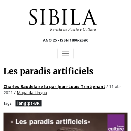
Skip to main content
ANO 25 - ISSN 1806-289X
Les paradis artificiels
Charles Baudelaire lu par Jean-Louis Trintignant
/ 11 abr
2021 /
Mapa da Língua
lang:pt-BR
Tags: