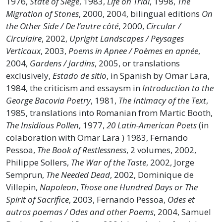
1976,
State of Siege
, 1983,
Life on Trial
, 1998,
The
Migration of Stones
, 2000, 2004, bilingual editions
On
the Other Side / De l’autre côté
, 2000,
Circular /
Circulaire
, 2002,
Upright Landscapes / Peysages
Verticaux
, 2003,
Poems in Apnee / Poèmes en apnée
,
2004,
Gardens / Jardins
, 2005, or translations
exclusively,
Estado de sitio
, in Spanish by Omar Lara,
1984, the criticism and essaysm in
Introduction to the
George Bacovia Poetry
, 1981,
The Intimacy of the Text
,
1985, translations into Romanian from Martic Booth,
The
Insidious Pollen
, 1977,
20 Latin-American Poets
(in
colaboration with Omar Lara ) 1983, Fernando
Pessoa,
The Book of Restlessness
, 2 volumes, 2002,
Philippe Sollers,
The War of the Taste
, 2002, Jorge
Semprun,
The Needed Dead
, 2002, Dominique de
Villepin,
Napoleon
,
Those one Hundred Days or The
Spirit of Sacrifice
, 2003, Fernando Pessoa,
Odes et
autros poemas / Odes and other Poems
, 2004, Samuel