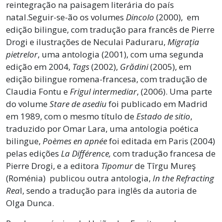
reintegração na paisagem literária do país
natal.Seguir-se-ão os volumes
Dincolo
(2000), em
edição bilingue, com tradução para francês de Pierre
Drogi e ilustrações de Neculai Paduraru,
Migraţia
pietrelor
, uma antologia (2001), com uma segunda
edição em 2004,
Tags
(2002),
Grădini
(2005), em
edição bilingue romena-francesa, com tradução de
Claudia Fontu e
Frigul intermediar
, (2006). Uma parte
do volume
Stare de asediu
foi publicado em Madrid
em 1989, com o mesmo título de
Estado de sitio
,
traduzido por Omar Lara, uma antologia poética
bilingue,
Poèmes en apnée
foi editada em Paris (2004)
pelas edições
La Différence
,
com tradução francesa de
Pierre Drogi, e a editora
Tipomur
de Tîrgu Mureş
(Roménia) publicou outra antologia,
In the Refracting
Rea
l, sendo a tradução para inglês da autoria de
Olga Dunca.