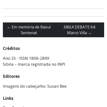
←
Em memória de Raoul
SIBILA
DEBATE 64:
Sentenat
Marco Villa
→
Créditos
Ano 25 - ISSN 1806-289X
Sibila – marca registrada no INPI
Editores
Imagens do cabeçalho: Susan Bee
Links