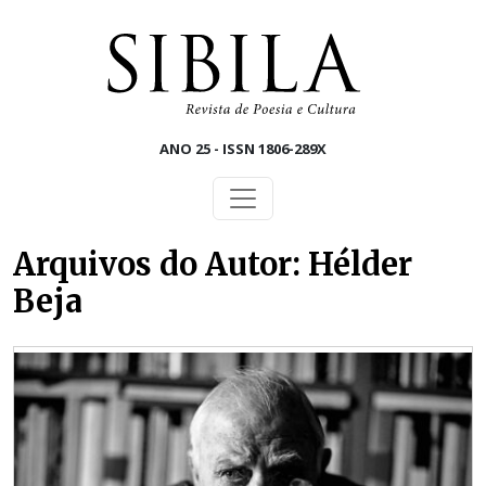
Skip to main content
ANO 25 - ISSN 1806-289X
Arquivos do Autor: Hélder
Beja