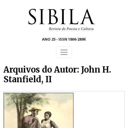
Skip to main content
ANO 25 - ISSN 1806-289X
Arquivos do Autor: John H.
Stanfield, II