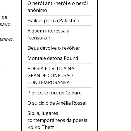
O herói anti-herói e o herói
anônimo
l de
Haikus para a Palestina
sayo,
A quem interessa a
“censura”?
enires
.
Deus devolve o revólver
Montale detona Pound
POESIA E CRÍTICA NA
GRANDE CONFUSÃO
CONTEMPORÂNEA
Pierrot le fou, de Godard
O suicídio de Amélia Rosseli
Sibila, lugares
contemporâneos da poesia:
Ko Ko Thett