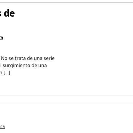
s de
ra
No se trata de una serie
el surgimiento de una
[...]
ica