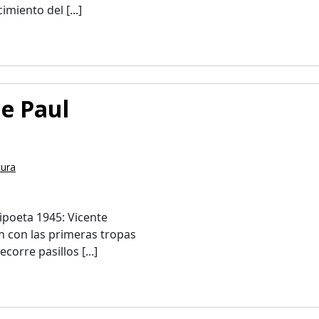
miento del [...]
de Paul
tura
tipoeta 1945: Vicente
n con las primeras tropas
corre pasillos [...]