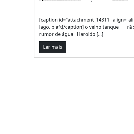
[caption id="attachment_14311" align="al
lago, plaft[/caption] o velho tanq
rumor de água Haroldo [...]
Ler mais