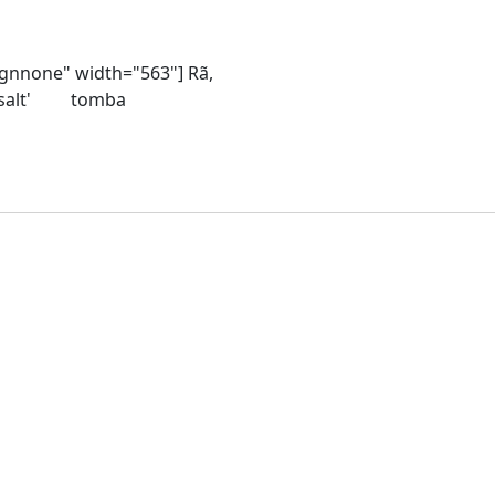
ignnone" width="563"] Rã,
ue rã salt' tomba