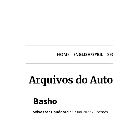
Skip to main content
HOME
ENGLISH/SYBIL
SE
Arquivos do Auto
Basho
Sylvester Houédard
/ 17 jan 2022 /
Poemas