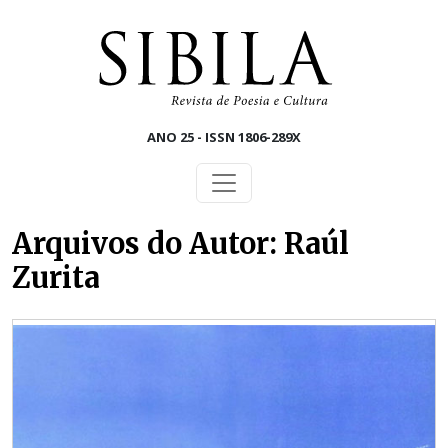
Skip to main content
ANO 25 - ISSN 1806-289X
Arquivos do Autor: Raúl
Zurita