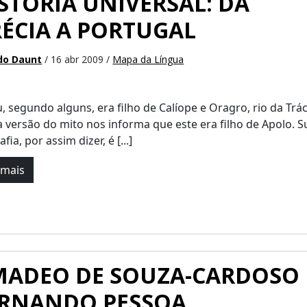
STÓRIA UNIVERSAL: DA
ÉCIA A PORTUGAL
do Daunt
/ 16 abr 2009 /
Mapa da Língua
, segundo alguns, era filho de Calíope e Oragro, rio da Trác
 versão do mito nos informa que este era filho de Apolo. S
fia, por assim dizer, é [...]
 mais
ADEO DE SOUZA-CARDOSO 
ERNANDO PESSOA