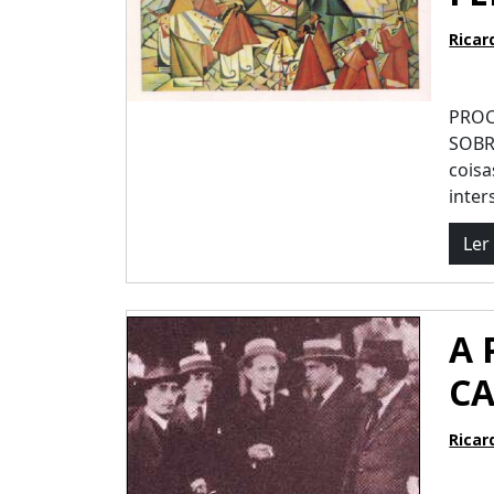
Ricar
PROC
SOBR
cois
inter
Ler
A 
C
Ricar