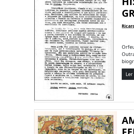
HI
GR
Ricar
Orfeu
Outra
biogra
Ler
AM
F