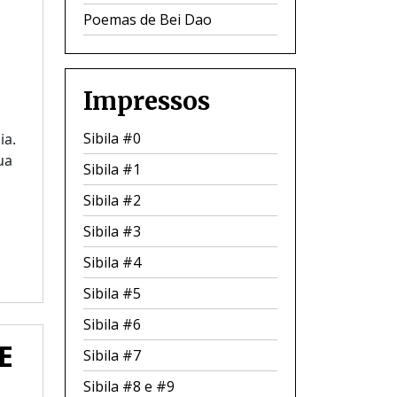
Poemas de Bei Dao
Impressos
Sibila #0
ia.
ua
Sibila #1
Sibila #2
Sibila #3
Sibila #4
Sibila #5
Sibila #6
E
Sibila #7
Sibila #8 e #9