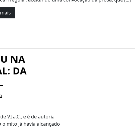
 mais
EU NA
L: DA
L
o
e VI a.C., e é de autoria
 o mito já havia alcançado