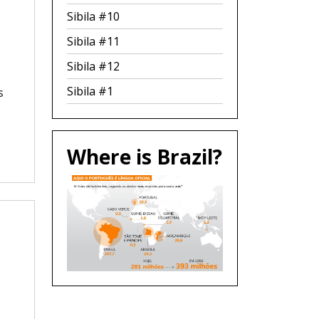
Sibila #10
Sibila #11
Sibila #12
Sibila #1
s
Where is Brazil?