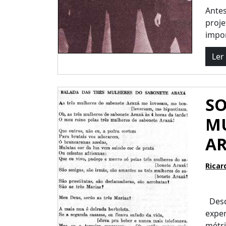
Antes
proje
impor
Ler
SO
M
AR
Ricar
Desd
exper
métri