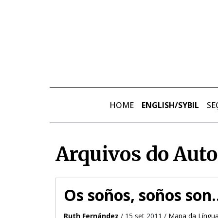
Skip to main content
HOME
ENGLISH/SYBIL
SE
Arquivos do Auto
Os soños, soños son
Ruth Fernández
/ 15 set 2011 /
Mapa da Língu