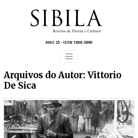
Skip to main content
ANO 25 - ISSN 1806-289X
Arquivos do Autor: Vittorio
De Sica