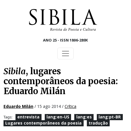
Skip to main content
ANO 25 - ISSN 1806-289X
Sibila
, lugares
contemporâneos da poesia:
Eduardo Milán
Eduardo Milán
/ 15 ago 2014 /
Crítica
entrevista
lang:en-US
lang:es
lang:pt-BR
Tags:
Lugares contemporâneos da poesia
tradução