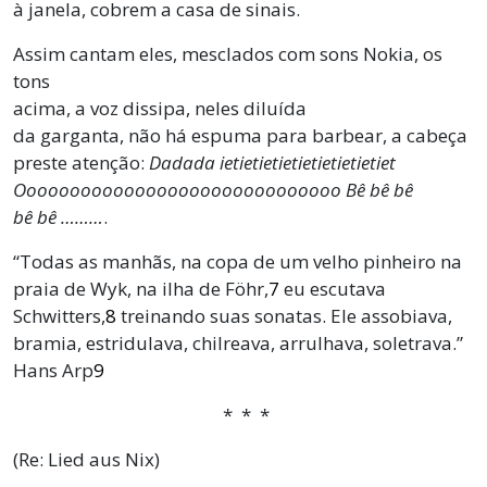
à janela, cobrem a casa de sinais.
Assim cantam eles, mesclados com sons Nokia, os
tons
acima, a voz dissipa, neles diluída
da garganta, não há espuma para barbear, a cabeça
preste atenção:
Dadada ietietietietietietietietiet
Oooooooooooooooooooooooooooooo Bê bê bê
bê bê ………
.
“Todas as manhãs, na copa de um velho pinheiro na
praia de Wyk, na ilha de Föhr,
7
eu escutava
Schwitters,
8
treinando suas sonatas. Ele assobiava,
bramia, estridulava, chilreava, arrulhava, soletrava.”
Hans Arp
9
* * *
(Re: Lied aus Nix)