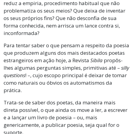
reduz a empiria, procedimento habitual que não
problematiza os seus meios? Que deixa de inventar
os seus próprios fins? Que não desconfia de sua
forma conhecida, nem arrisca um lance contra si,
inconformada?
Para tentar saber o que pensam a respeito da poesia
que produzem alguns dos mais destacados poetas
estrangeiros em ação hoje, a Revista
Sibila
propôs-
lhes algumas perguntas simples, primitivas até –
silly
questions
! –, cujo escopo principal é deixar de tomar
como naturais ou óbvios os automatismos da
prática.
Trata-se de saber dos poetas, da maneira mais
direta possível, o que ainda os move a ler, a escrever
e a lançar um livro de poesia – ou, mais
genericamente, a publicar poesia, seja qual for o
suporte.