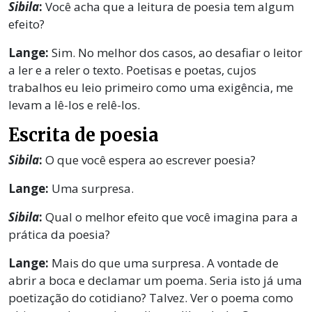
Sibila
:
Você acha que a leitura de poesia tem algum
efeito?
Lange:
Sim. No melhor dos casos, ao desafiar o leitor
a ler e a reler o texto. Poetisas e poetas, cujos
trabalhos eu leio primeiro como uma exigência, me
levam a lê-los e relê-los.
Escrita de poesia
Sibila
:
O que você espera ao escrever poesia?
Lange:
Uma surpresa.
Sibila
:
Qual o melhor efeito que você imagina para a
prática da poesia?
Lange:
Mais do que uma surpresa. A vontade de
abrir a boca e declamar um poema. Seria isto já uma
poetização do cotidiano? Talvez. Ver o poema como