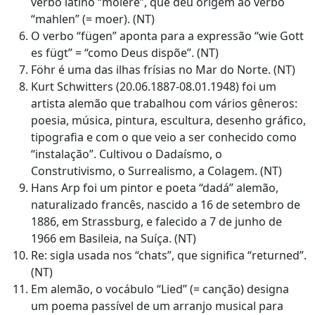
verbo latino “molere”, que deu origem ao verbo
“mahlen” (= moer). (NT)
O verbo “fügen” aponta para a expressão “wie Gott
es fügt” = “como Deus dispõe”. (NT)
Föhr é uma das ilhas frísias no Mar do Norte. (NT)
Kurt Schwitters (20.06.1887-08.01.1948) foi um
artista alemão que trabalhou com vários gêneros:
poesia, música, pintura, escultura, desenho gráfico,
tipografia e com o que veio a ser conhecido como
“instalação”. Cultivou o Dadaísmo, o
Construtivismo, o Surrealismo, a Colagem. (NT)
Hans Arp foi um pintor e poeta “dadá” alemão,
naturalizado francês, nascido a 16 de setembro de
1886, em Strassburg, e falecido a 7 de junho de
1966 em Basileia, na Suíça. (NT)
Re: sigla usada nos “chats”, que significa “returned”.
(NT)
Em alemão, o vocábulo “Lied” (= canção) designa
um poema passível de um arranjo musical para