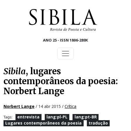
Skip to main content
ANO 25 - ISSN 1806-289X
Sibila
, lugares
contemporâneos da poesia:
Norbert Lange
Norbert Lange
/ 14 abr 2015 /
Crítica
entrevista
lang:pl-PL
lang:pt-BR
Tags:
Lugares contemporâneos da poesia
tradução